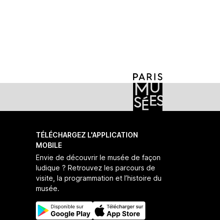
iaga-coffret-bobine-haute-couture-automne-hiver-2024-2025
TÉLÉCHARGEZ L'APPLICATION
MOBILE
Envie de découvrir le musée de façon
ludique ? Retrouvez les parcours de
visite, la programmation et l’histoire du
musée.