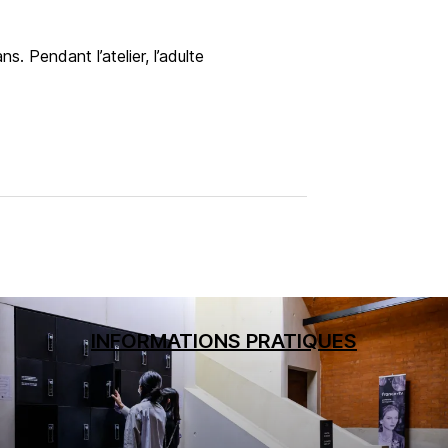
s. Pendant l’atelier, l’adulte
galliera.paris.fr/agenda/chapeaux-plies-4-6-ans
INFORMATIONS PRATIQUES