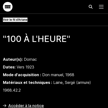
Effectuer
Menu
Voir le fil d’Ariane
"100 À L'HEURE"
Auteur(s):
Dornac
Dates:
Vers 1923
Mode d'acquisition :
Don manuel, 1968
Matériaux et techniques :
Laine, Sergé (armure)
1968.42.2
Accéder à la notice