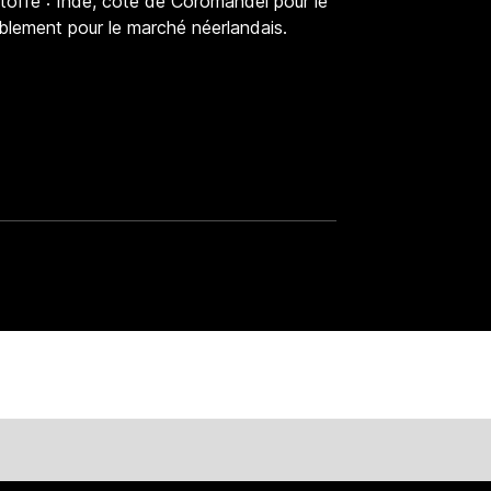
'étoffe : Inde, côte de Coromandel pour le
blement pour le marché néerlandais.
alliera.paris.fr/collections/les-collections-du-musee/xviie-xv