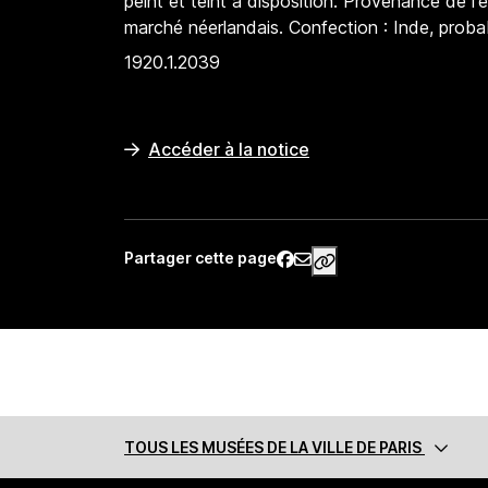
peint et teint à disposition. Provenance de l
marché néerlandais. Confection : Inde, proba
1920.1.2039
Accéder à la notice
Partager cette page
https://www.palaisg
TOUS LES MUSÉES
DE LA VILLE DE PARIS