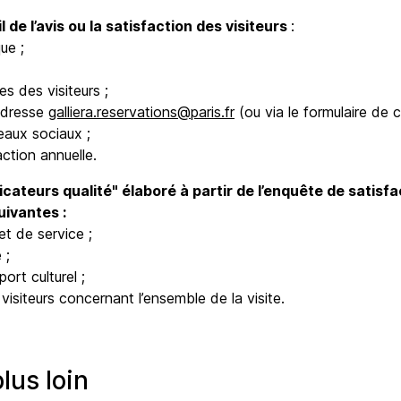
l de l’avis ou la satisfaction des visiteurs
:
que ;
;
es des visiteurs ;
’adresse
galliera.reservations@paris.fr
(ou via le formulaire de c
seaux sociaux ;
ction annuelle.
icateurs qualité" élaboré à partir de l’enquête de satisf
uivantes :
 et de service ;
e ;
port culturel ;
visiteurs concernant l’ensemble de la visite.
plus loin