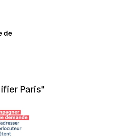
e de
fier Paris"