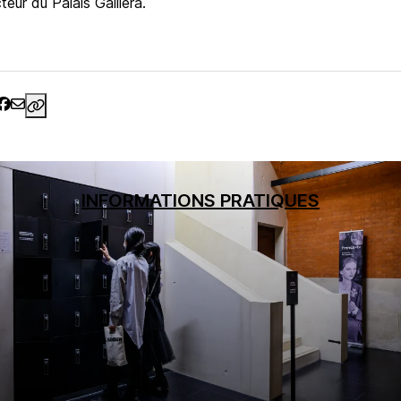
cteur du Palais Galliera.
https://www.palaisgalliera.paris.fr/expositions/balenci
INFORMATIONS PRATIQUES