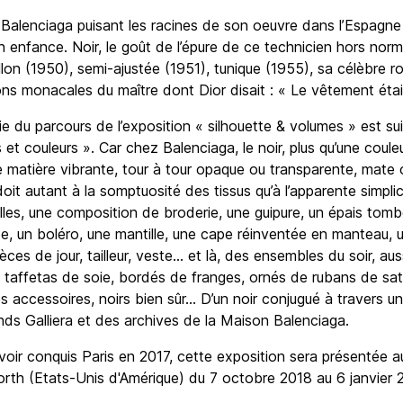
de Balenciaga puisant les racines de son oeuvre dans l’Espagne 
on enfance. Noir, le goût de l’épure de ce technicien hors nor
lon (1950), semi-ajustée (1951), tunique (1955), sa célèbre r
ions monacales du maître dont Dior disait : « Le vêtement était
ie du parcours de l’exposition « silhouette & volumes » est sui
s et couleurs ». Car chez Balenciaga, le noir, plus qu’une cou
e matière vibrante, tour à tour opaque ou transparente, mate o
doit autant à la somptuosité des tissus qu’à l’apparente simpli
les, une composition de broderie, une guipure, un épais tom
upe, un boléro, une mantille, une cape réinventée en manteau, 
pièces de jour, tailleur, veste... et là, des ensembles du soir, a
 taffetas de soie, bordés de franges, ornés de rubans de satin
des accessoires, noirs bien sûr... D’un noir conjugué à travers 
nds Galliera et des archives de la Maison Balenciaga.
avoir conquis Paris en 2017, cette exposition sera présentée 
rth (Etats-Unis d'Amérique) du 7 octobre 2018 au 6 janvier 