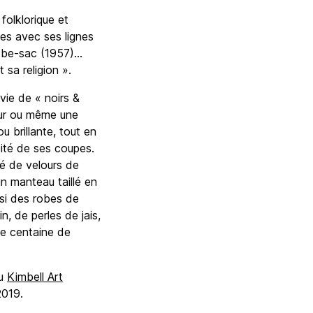
folklorique et
mes avec ses lignes
obe-sac (1957)...
 sa religion ».
vie de « noirs &
leur ou même une
u brillante, tout en
cité de ses coupes.
bé de velours de
un manteau taillé en
ussi des robes de
, de perles de jais,
une centaine de
au
Kimbell Art
2019.