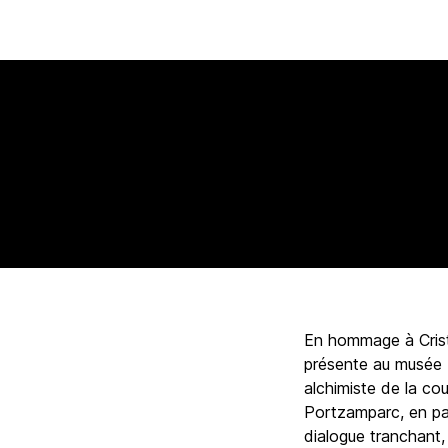
Horaires :
Le musée est ouvert du
Accès
mardi au dimanche, de 10h à 18h.
Antoin
Tarifs :
Plein : 10 €, Réduit : 7 €
Gratuit moins de 18 ans
En hommage à Cristó
présente au musée 
alchimiste de la co
Portzamparc, en pas
dialogue tranchant,