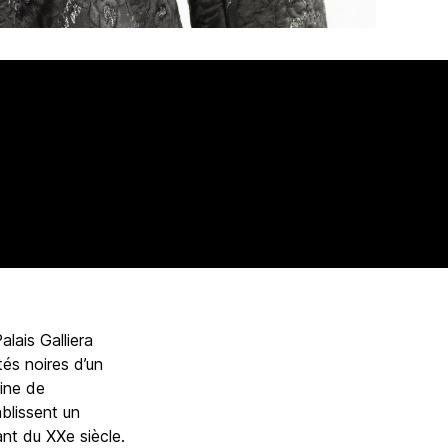
lais Galliera
és noires d’un
aine de
ablissent un
ant du XXe siècle.