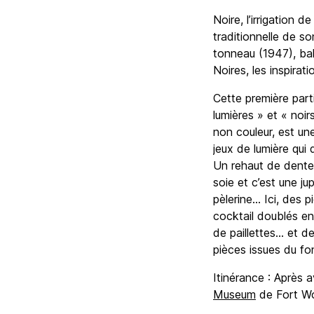
Noire, l’irrigation 
traditionnelle de s
tonneau (1947), bal
Noires, les inspirat
Cette première part
lumières » et « noir
non couleur, est un
jeux de lumière qui 
Un rehaut de dentel
soie et c’est une j
pèlerine... Ici, des 
cocktail doublés en
de paillettes... et 
pièces issues du fo
Itinérance : Après 
Museum
de Fort Wo