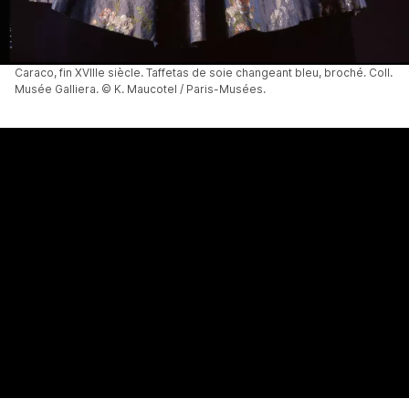
Caraco, fin XVIIIe siècle. Taffetas de soie changeant bleu, broché. Coll.
Musée Galliera. © K. Maucotel / Paris-Musées.
Horaires :
Tous les jours de 10h à 18h sauf les lundis et
jours fériés.
Tarifs :
plein tarif : 7,50 € tarif réduit : 5 € tarif jeune 13-
26 ans : 3,50 € - de 14 ans : gratuit (audioguide compris
en français et en anglais)
Accès :
Accès métros Iéna / Alma-Marceau
Accessibilité :