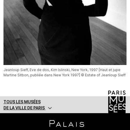
Jeanloup Sieff, Eve de dos, Kim Islinski, New York, 1997 [Haut et jupe
Martine Sitbon, publiée dans New York 1997] © Estate of Jeanloup Sieff
TOUS LES MUSÉES
DE LA VILLE DE PARIS