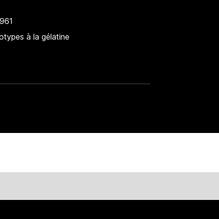
1961
otypes à la gélatine
galliera.paris.fr/collections/les-collections-du-musee/photo